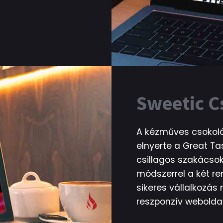
Sweetic 
A kézműves csokolá
elnyerte a Great Ta
csillagos szakácsok
módszerrel a két re
sikeres vállalkozás
reszponzív weboldall