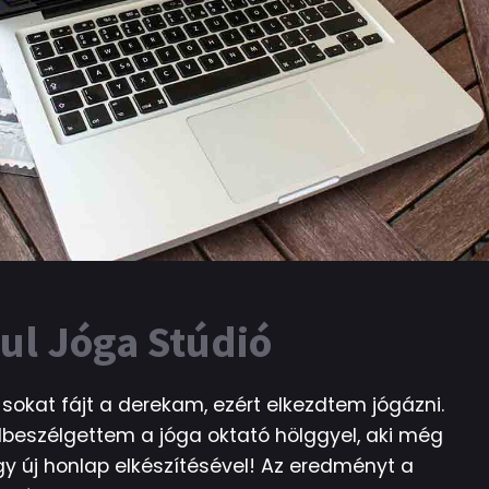
ul Jóga Stúdió
sokat fájt a derekam, ezért elkezdtem jógázni.
lbeszélgettem a jóga oktató hölggyel, aki még
y új honlap elkészítésével! Az eredményt a