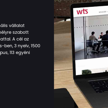
lis vállalat
élyre szabott
ttal. A cél az
-ben, 3 nyelv, 1500
pus, 113 egyéni