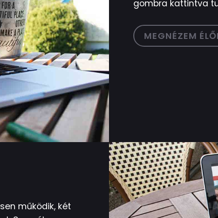
gombra kattintva t
MEGNÉZEM ÉLŐ
esen működik, két