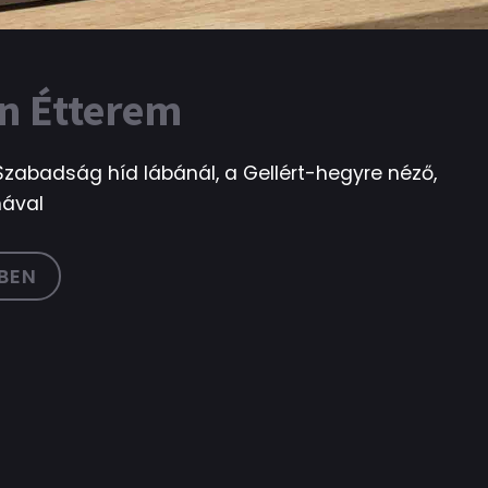
n Étterem
zabadság híd lábánál, a Gellért-hegyre néző,
ával
BEN