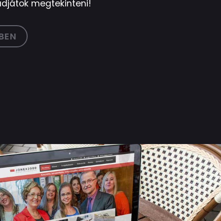
udjátok megtekinteni!
BEN