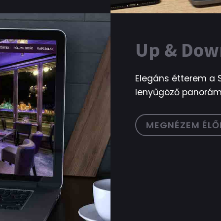
Up & Dow
Elegáns étterem a S
lenyűgöző panorám
MEGNÉZEM ÉLŐ