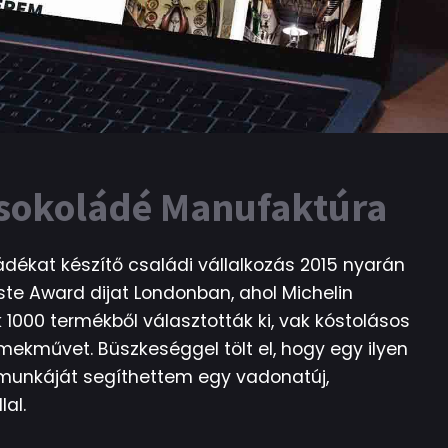
Csokoládé Manufaktúra
dékat készítő családi vállalkozás 2015 nyarán
ste Award dijat Londonban, ahol Michelin
 1000 termékből választották ki, vak kóstolásos
mekművet. Büszkeséggel tölt el, hogy egy ilyen
 munkáját segíthettem egy vadonatúj,
al.