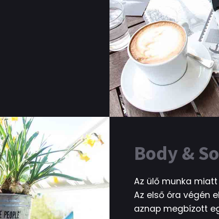
Body & So
Az ülő munka miatt 
Az első óra végén e
aznap megbízott eg