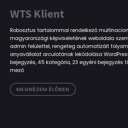
WTS Klient
Robosztus tartalommal rendelkező multinacioná
magyarországi képviseletének weboldala szem
admin felülettel, rengeteg automatizált folyama
anyavállalat arculatának lekódolása WordPress
bejegyzés, 45 kategória, 23 egyéni bejegyzés tí
mező
MEGNÉZEM ÉLŐBEN