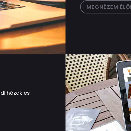
MEGNÉZEM ÉLŐ
di házak és